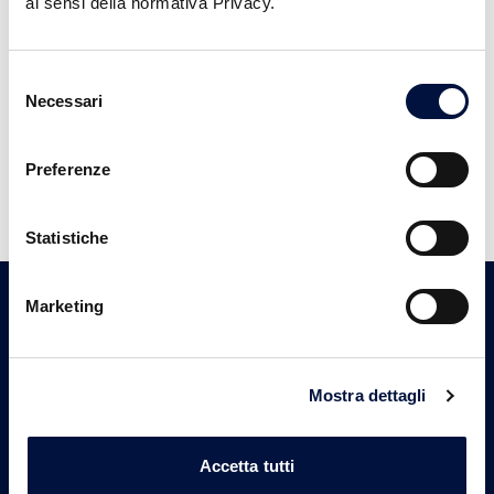
ai sensi della normativa Privacy.
Password
Selezione
Hai dimenticato la password?
Necessari
del
consenso
ACCEDI
Preferenze
Non hai un account?
Registrati
Statistiche
Marketing
BLOOM EVENTS s.r.l.s.
Mostra dettagli
P. IVA:
02999770353
Sede legale
Via Roma 1, 42011 Bagnolo in Piano (RE)
Accetta tutti