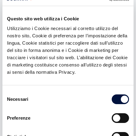
Il ruolo del lead investor e del
Questo sito web utilizza i Cookie
co-investitore
Utilizziamo i Cookie necessari al corretto utilizzo del
nostro sito, Cookie di preferenza per l’impostazione della
Quando una startup raccoglie un round di finanziamento,
non tutti gli investitori svolgono lo stesso ruolo. La
lingua, Cookie statistici per raccogliere dati sull’utilizzo
distinzione fondamentale è quella tra lead investor e co-
del sito in forma anonima e i Cookie di marketing per
investitore: due figure con responsabilità, diritti e modalità
tracciare i visitatori sul sito web. L’abilitazione dei Cookie
operative molto diverse, che insieme compongono la
di marketing costituisce consenso all’utilizzo degli stessi
struttura tipica di un round early-stage.
ai sensi della normativa Privacy.
Pubblicato il
10 marzo 2026
Selezione
VAI ALL'ARTICOLO
Necessari
del
consenso
Preferenze