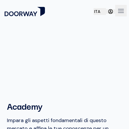
ITA
Apri
Academy
Impara gli aspetti fondamentali di questo
mercato e affina le tue conoscenze per un