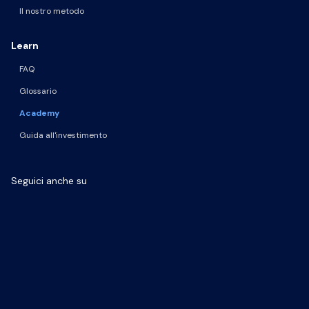
Il nostro metodo
Learn
FAQ
Glossario
Academy
Guida all'investimento
Seguici anche su
Pagina Facebook
Pagina LinkedIn
Profilo Instagram
Canale YouTube