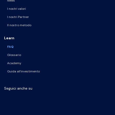
News
I nostri valori
I nostri Partner
Il nostro metodo
Learn
FAQ
Glossario
Academy
Guida all'investimento
Seguici anche su
Pagina Facebook
Pagina LinkedIn
Profilo Instagram
Canale YouTube