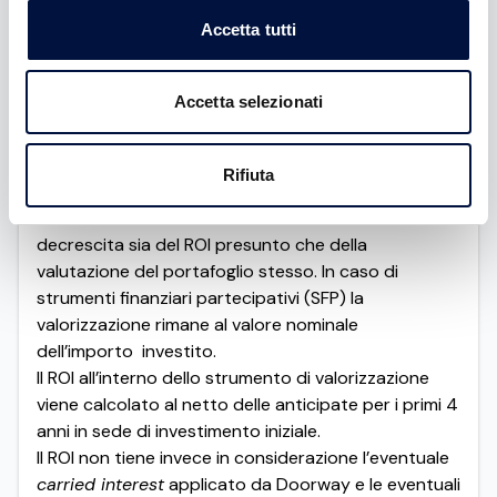
calcolato:
Accetta tutti
ROI=(16.364 - 7.000-100) / 7.000*100 = 132%
Come viene calcolato il ROI nel tool di
valorizzazione Doorway?
Accetta selezionati
La valutazione del portafoglio viene calcolata
tenendo conto dei vari round di investimento chiusi
successivamente al nostro investimento, e dei valori
Rifiuta
di pre-money e post-money registrati che vanno
ad alimentare contestualmente la crescita o
decrescita sia del ROI presunto che della
valutazione del portafoglio stesso. In caso di
strumenti finanziari partecipativi (SFP) la
valorizzazione rimane al valore nominale
dell’importo investito.
Il ROI all’interno dello strumento di valorizzazione
viene calcolato al netto delle anticipate per i primi 4
anni in sede di investimento iniziale.
Il ROI non tiene invece in considerazione l’eventuale
carried interest
applicato da Doorway e le eventuali