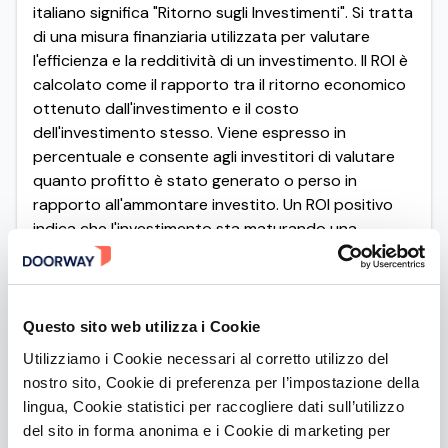
italiano significa "Ritorno sugli Investimenti". Si tratta
di una misura finanziaria utilizzata per valutare
l'efficienza e la redditività di un investimento. Il ROI è
calcolato come il rapporto tra il ritorno economico
ottenuto dall'investimento e il costo
dell'investimento stesso. Viene espresso in
percentuale e consente agli investitori di valutare
quanto profitto è stato generato o perso in
rapporto all'ammontare investito. Un ROI positivo
indica che l'investimento sta maturando una
plusvalenza potenziale, mentre un ROI negativo
indica una perdita potenziale.
Facciamo un esempio concreto:
Supponiamo di aver investito, nel 2022, Euro 10.000
Questo sito web utilizza i Cookie
nella Società XY, nell’ambito di un aumento di
Utilizziamo i Cookie necessari al corretto utilizzo del
capitale di Euro 500.000, ad una valutazione pari
nostro sito, Cookie di preferenza per l’impostazione della
ad Euro 5.000.000 e aver sostenuto spese
lingua, Cookie statistici per raccogliere dati sull’utilizzo
anticipate per la gestione del veicolo di
del sito in forma anonima e i Cookie di marketing per
investimento pari a Euro 100. A seguito di tale