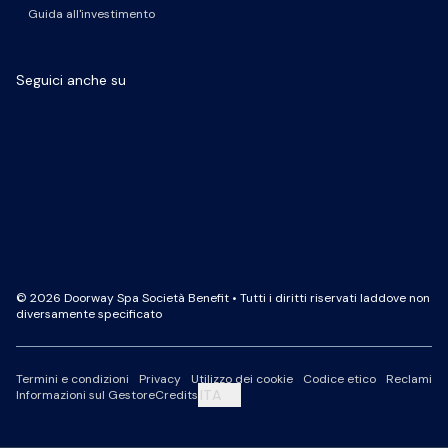
Guida all'investimento
Seguici anche su
Pagina Facebook
Pagina LinkedIn
Profilo Instagram
Canale YouTube
© 2026 Doorway Spa Società Benefit • Tutti i diritti riservati laddove non
diversamente specificato
Termini e condizioni
Privacy
Utilizzo dei cookie
Codice etico
Reclami
ITA
Informazioni sul Gestore
Credits