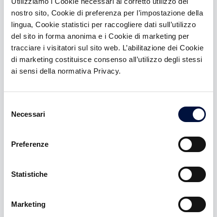
Utilizziamo i Cookie necessari al corretto utilizzo del
nostro sito, Cookie di preferenza per l’impostazione della
lingua, Cookie statistici per raccogliere dati sull’utilizzo
Roadshow
del sito in forma anonima e i Cookie di marketing per
tracciare i visitatori sul sito web. L’abilitazione dei Cookie
SAFE
di marketing costituisce consenso all’utilizzo degli stessi
ai sensi della normativa Privacy.
Scheda contenente le informazioni chiave
sull’investimento (KIIS)
Selezione
Necessari
del
Sconto
consenso
Preferenze
Società Target
Statistiche
Target di raccolta
Marketing
Term-sheet