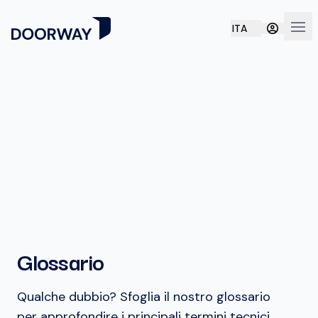
ITA
Apri
Glossario
Qualche dubbio? Sfoglia il nostro glossario
per approfondire i principali termini tecnici