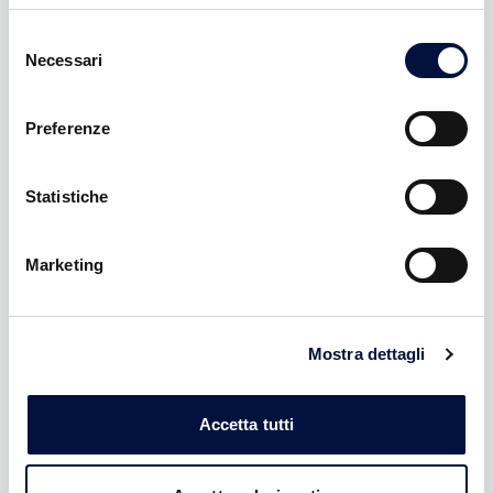
News del
3 aprile 2025
Selezione
VAI ALLA NEWS
Necessari
del
consenso
Preferenze
Statistiche
Marketing
I 5 errori imperdonabili di chi
inizia a investire in startup
Mostra dettagli
Il prossimo 10 febbraio alle ore 18:00, in collaborazione con
Startup Geeks, terremo una CONFERENZA ONLINE
GRATUITA dedicata ai nuovi investitori:
Accetta tutti
“I 5 errori imperdonabili di chi inizia a investire in
startup”.
Startup Geeks è il più grande incubatore e acceleratore