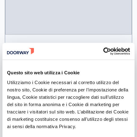
COMUNICATO STAMPA: Squp
vince la prima edizione di
“Innovation4Retail” e accede al
fundraising su Doorway.
Questo sito web utilizza i Cookie
Utilizziamo i Cookie necessari al corretto utilizzo del
Squp
, startup fondata a Roma nel 2020, si aggiudica la
prima edizione di
“Innovation4Retail”
, la call per startup
nostro sito, Cookie di preferenza per l’impostazione della
e PMI nata per individuare e supportare le idee più
lingua, Cookie statistici per raccogliere dati sull’utilizzo
innovative e sostenibili nel settore Retail.
del sito in forma anonima e i Cookie di marketing per
tracciare i visitatori sul sito web. L’abilitazione dei Cookie
L’iniziativa è promossa da
Unicoop Tirreno, Doorway e
di marketing costituisce consenso all’utilizzo degli stessi
Retex
, che hanno selezionato Squp per il suo progetto
innovativo e il forte potenziale di mercato.
ai sensi della normativa Privacy.