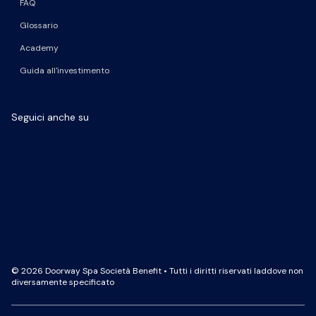
FAQ
Glossario
Academy
Guida all'investimento
Seguici anche su
Pagina Facebook
Pagina LinkedIn
Profilo Instagram
Canale YouTube
© 2026 Doorway Spa Società Benefit • Tutti i diritti riservati laddove non
diversamente specificato