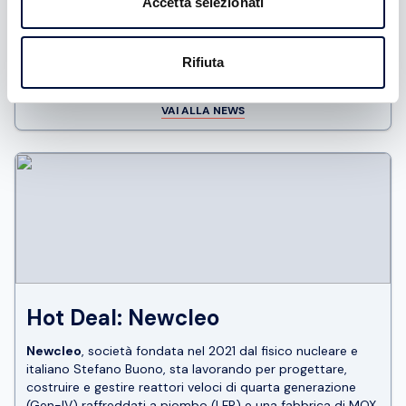
Accetta selezionati
online di startup in Italia, con più di 1000 startup incubate
e +4000 imprenditori, manager e investitori formati.
Rifiuta
News del
20 gennaio 2025
VAI ALLA NEWS
Hot Deal: Newcleo
Newcleo
, società fondata nel 2021 dal fisico nucleare e
italiano Stefano Buono, sta lavorando per progettare,
costruire e gestire reattori veloci di quarta generazione
(Gen-IV) raffreddati a piombo (LFR) e una fabbrica di MOX