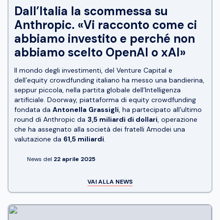
Dall’Italia la scommessa su
Anthropic. «Vi racconto come ci
abbiamo investito e perché non
abbiamo scelto OpenAI o xAI»
Il mondo degli investimenti, del Venture Capital e
dell’equity crowdfunding italiano ha messo una bandierina,
seppur piccola, nella partita globale dell’Intelligenza
artificiale.
Doorway
, piattaforma di equity crowdfunding
fondata da
Antonella
Grassigli
, ha partecipato all’ultimo
round
di
Anthropic
da
3,5 miliardi di dollari
, operazione
che ha assegnato alla società dei fratelli Amodei una
valutazione da
61,5 miliardi
.
News del
22 aprile 2025
VAI ALLA NEWS