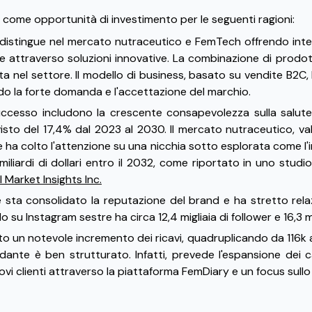
come opportunità di investimento per le seguenti ragioni:
 si distingue nel mercato nutraceutico e FemTech offrendo inte
inile attraverso soluzioni innovative. La combinazione di prod
a nel settore. Il modello di business, basato su vendite B2
ando la forte domanda e l'accettazione del marchio.
 successo includono la crescente consapevolezza sulla salute 
o del 17,4% dal 2023 al 2030. Il mercato nutraceutico, valut
ha colto l'attenzione su una nicchia sotto esplorata come l'infe
4 miliardi di dollari entro il 2032, come riportato in uno stu
 Market Insights Inc.
e sta consolidato la reputazione del brand e ha stretto relaz
 su Instagram sestre ha circa 12,4 migliaia di follower e 16,3 mi
to un notevole incremento dei ricavi, quadruplicando da 116k 
idante è ben strutturato. Infatti, prevede l'espansione dei c
ovi clienti attraverso la piattaforma FemDiary e un focus sullo 