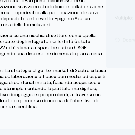
iversità di Bari prima dell'immissione in
zione si avviano studi clinici in collaborazione
icerca propedeutici alla pubblicazione di nuove
ha depositato un brevetto Epigenox® su un
una delle formulazioni.
iziona su una nicchia di settore come quella
mercato degli integratori di fertilità è stata
2022 ed è stimata espandersi ad un CAGR
ungendo una dimensione di mercato pari a circa
m: La strategia di go-to-market di Sestre si basa
na collaborazione efficace con medici ed esperti
gia di contenuti mirata, l'azienda acquisisce e
estre sta implementando la piattaforma digitale,
vo di ingaggiare i propri clienti, attraverso un
i nel loro percorso di ricerca dell’obiettivo di
ricerca scientifica.