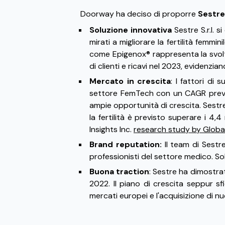
Doorway ha deciso di proporre
Sestre
Soluzione innovativa
Sestre S.r.l.
mirati a migliorare la fertilità femm
come Epigenox® rappresenta la svolt
di clienti e ricavi nel 2023, evidenzi
Mercato in crescita
: I fattori di
settore FemTech con un CAGR previst
ampie opportunità di crescita. Sestre 
la fertilità è previsto superare i 4,
Insights Inc.
research study by Global
Brand reputation:
Il team di Sestr
professionisti del settore medico. Solo
Buona traction
: Sestre ha dimostra
2022. Il piano di crescita seppur sf
mercati europei e l'acquisizione di nu