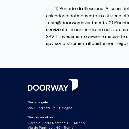
1) Periodo di riflessione: Ai sensi 
calendario dal momento in cui viene eff
team@doorway.investments
. 2) Risch
servizi offerti non rientrano nel sistema
SPV: L’investimento avviene mediante so
spv sono strumenti illiquidi e non negoz
Sede legale
Via Guerrazzi, 1/a - Bologna
Sedi operative
Corso di Porta Romana, 61 - Milano
Via de Pantheon, 45 - Roma