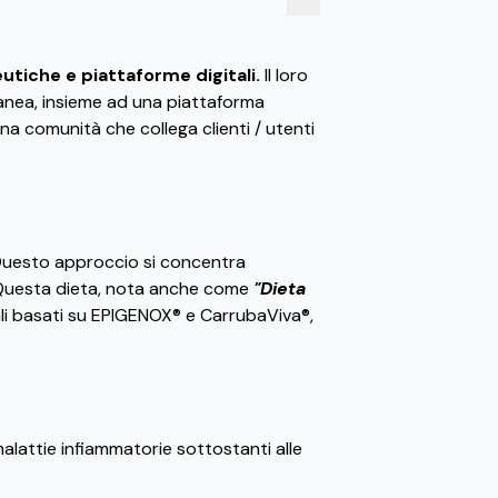
eutiche e piattaforme digitali.
Il loro
ranea, insieme ad una piattaforma
una comunità che collega clienti / utenti
. Questo approccio si concentra
. Questa dieta, nota anche come
"Dieta
onali basati su EPIGENOX® e CarrubaViva®,
malattie infiammatorie sottostanti alle