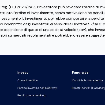
del Reg. (UE) 2020/1503, l’investitore può revocare l’ordine di i
ettuato l’ordine di investimento, senza motivazione né penali,
i investimento: L’investimento potrebbe comportare la perdita pa
 di indennizzo degli investitori ai sensi della Direttiva 97/9/C
ttoscrizione di quote di una società veicolo (spv), che invest
iabili su mercati regolamentati e potrebbero essere soggette a 
Invest
Fundraise
Come investire
Candida la tua azienda
Perché investire con Doorway
I nostri servizi di advisor
Per il private banking