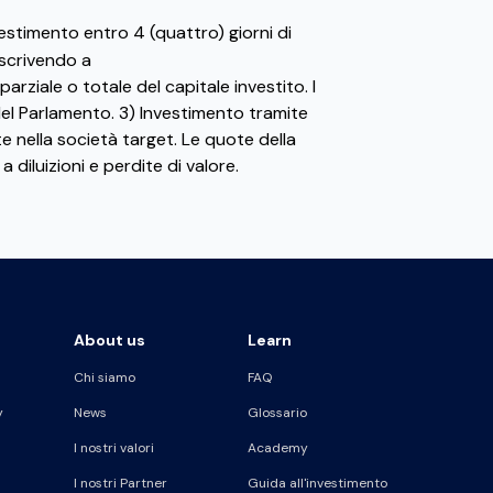
nvestimento entro 4 (quattro) giorni di
 scrivendo a
rziale o totale del capitale investito. I
E del Parlamento. 3) Investimento tramite
e nella società target. Le quote della
diluizioni e perdite di valore.
About us
Learn
Chi siamo
FAQ
y
News
Glossario
I nostri valori
Academy
I nostri Partner
Guida all'investimento