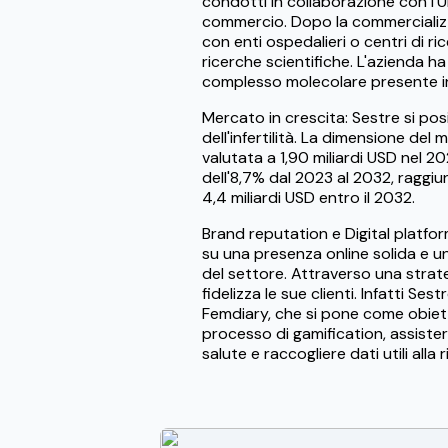
condotti in collaborazione con l'Un
commercio. Dopo la commercializza
con enti ospedalieri o centri di r
ricerche scientifiche. L'azienda 
complesso molecolare presente in 
Mercato in crescita: Sestre si pos
dell'infertilità. La dimensione del 
valutata a 1,90 miliardi USD nel 
dell'8,7% dal 2023 al 2032, raggi
4,4 miliardi USD entro il 2032.
Brand reputation e Digital platfor
su una presenza online solida e u
del settore. Attraverso una strate
fidelizza le sue clienti. Infatti S
Femdiary, che si pone come obietti
processo di gamification, assisterl
salute e raccogliere dati utili alla 