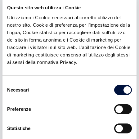
Questo sito web utilizza i Cookie
Un’asset allocation efficiente e
Utilizziamo i Cookie necessari al corretto utilizzo del
diversificata
nostro sito, Cookie di preferenza per l’impostazione della
Gli investimenti in startup e PMI innovative sono a
lingua, Cookie statistici per raccogliere dati sull’utilizzo
pieno titolo una componente di asset class
del sito in forma anonima e i Cookie di marketing per
alternativa, correlata all’economia reale
tracciare i visitatori sul sito web. L’abilitazione dei Cookie
di marketing costituisce consenso all’utilizzo degli stessi
Una fonte di nuovi conferimenti
ai sensi della normativa Privacy.
Se offerti prima di altri provider o prima che il
cliente si muova in autonomia
Selezione
Un argomento per le «next generation»
Necessari
del
consenso
Gli investimenti in startup e PMI innovative sono un
argomento che ci permette di dialogare con le
Preferenze
nuove generazioni; inoltre la possibilità di
condividere la conoscenza diretta del founder e
dei progetti avvicina il cliente e il
Statistiche
promotore/banker su tematiche nuove e
consolida la relazione