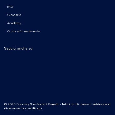
FAQ
Glossario
Academy
Guida all'investimento
Seguici anche su
Pagina Facebook
Pagina LinkedIn
Profilo Instagram
Canale YouTube
© 2026 Doorway Spa Società Benefit • Tutti i diritti riservati laddove non
diversamente specificato