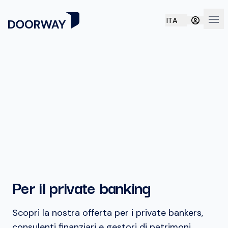
ITA
Apri
Per il private banking
Scopri la nostra offerta per i private bankers,
consulenti finanziari e gestori di patrimoni