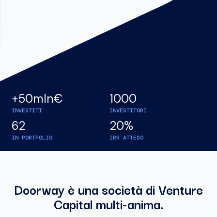
+50mln€
1000
INVESTITI
INVESTITORI
62
20%
IN PORTFOLIO
IRR ATTESO
Doorway è una società di Venture
Capital multi-anima.