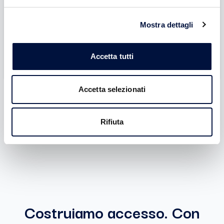
Vantaggi:
Mostra dettagli
Accesso a tutti gli Special Deal Seed con ticket
Se hai già un account
illimitato
Accetta tutti
Accesso a investimenti in startup e PMI con
ACCEDI
introduction fee AZZERATA e carried interest
AZZERATO
Accetta selezionati
ATTIVABILE DOPO L'ISCRIZIONE
Rifiuta
Costruiamo accesso. Con