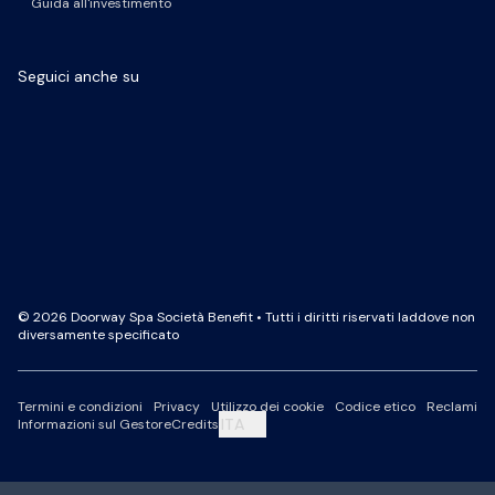
Guida all'investimento
Seguici anche su
Pagina Facebook
Pagina LinkedIn
Profilo Instagram
Canale YouTube
© 2026 Doorway Spa Società Benefit • Tutti i diritti riservati laddove non
diversamente specificato
Termini e condizioni
Privacy
Utilizzo dei cookie
Codice etico
Reclami
ITA
Informazioni sul Gestore
Credits