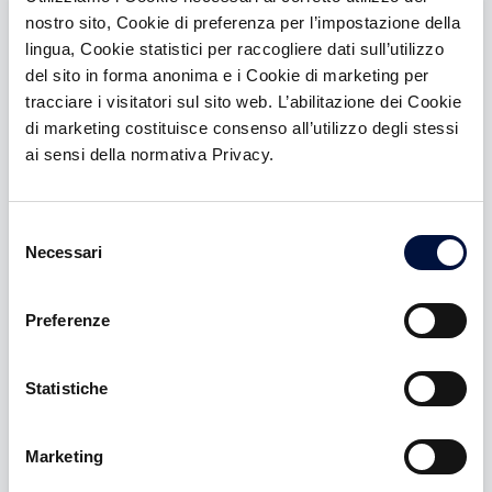
membership
nostro sito, Cookie di preferenza per l’impostazione della
ANNULLA
lingua, Cookie statistici per raccogliere dati sull’utilizzo
Vantaggi:
del sito in forma anonima e i Cookie di marketing per
Entra a far parte del nostro club di
tracciare i visitatori sul sito web. L’abilitazione dei Cookie
Accesso a 3 Special Deal con ticket fino a
investitori
di marketing costituisce consenso all’utilizzo degli stessi
50.000€
ai sensi della normativa Privacy.
In Doorway crediamo sia fondamentale creare un club di
Accesso a investimenti in startup e PMI con
investitori alla ricerca di investimenti diretti in Venture
introduction fee AZZERATA e carried interest 10%
Capital, sostenibile e innovativo. Se possiedi un codice di
Selezione
invito puoi direttamente entrare nella nostra area riservata.
Necessari
del
ATTIVABILE DOPO L'ISCRIZIONE
POSSIEDO UN CODICE DI INVITO
consenso
Preferenze
Se non possiedi un codice di invito, ti ricordiamo che
l’accesso è soggetto a una valutazione preliminare da
Statistiche
parte del team Doorway. Una volta ricevuta la tua
Platinum
candidatura, verrai ricontattato da un nostro referente per
un primo confronto conoscitivo.
Marketing
membership
RICHIEDI ACCESSO