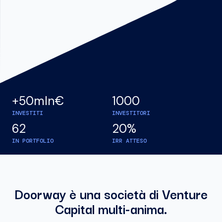
+50mln€
1000
INVESTITI
INVESTITORI
62
20%
IN PORTFOLIO
IRR ATTESO
Doorway è una società di Venture
Capital multi-anima.