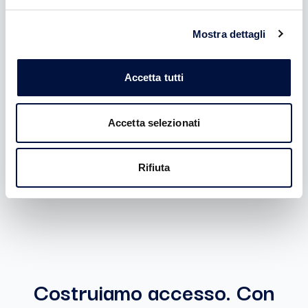
Vantaggi:
Mostra dettagli
Accesso a tutti gli Special Deal Seed con ticket
illimitato
Accetta tutti
Accesso a investimenti in startup e PMI con
introduction fee AZZERATA e carried interest
AZZERATO
Accetta selezionati
ATTIVABILE DOPO L'ISCRIZIONE
Rifiuta
Costruiamo accesso. Con