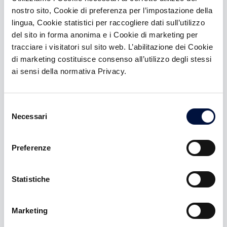
membership
nostro sito, Cookie di preferenza per l’impostazione della
lingua, Cookie statistici per raccogliere dati sull’utilizzo
Vantaggi:
del sito in forma anonima e i Cookie di marketing per
tracciare i visitatori sul sito web. L’abilitazione dei Cookie
Accesso a 3 Special Deal con ticket fino a
di marketing costituisce consenso all’utilizzo degli stessi
50.000€
ai sensi della normativa Privacy.
Accesso a investimenti in startup e PMI con
introduction fee AZZERATA e carried interest 10%
Selezione
Necessari
del
ATTIVABILE DOPO L'ISCRIZIONE
consenso
Preferenze
Statistiche
Platinum
Marketing
membership