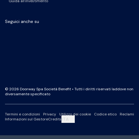
Guida all'investimento
Seguici anche su
Pagina Facebook
Pagina LinkedIn
Profilo Instagram
Canale YouTube
© 2026 Doorway Spa Società Benefit • Tutti i diritti riservati laddove non
diversamente specificato
Termini e condizioni
Privacy
Utilizzo dei cookie
Codice etico
Reclami
ITA
Informazioni sul Gestore
Credits